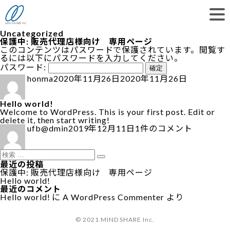
Uncategorized
保護中: 販売代理店様向け 専用ページ
このコンテンツはパスワードで保護されています。閲覧す
るには以下にパスワードを入力してください。
パスワード:
投
投
honma
2020年11月26日
2020年11月26日
稿
稿
者
日:
Hello world!
Welcome to WordPress. This is your first post. Edit or
delete it, then start writing!
投
投
Hello
ufb@dmin
2019年12月11日
1件のコメント
稿
稿
world!
者
日:
へ
の
検
索:
検
最近の投稿
索
保護中: 販売代理店様向け 専用ページ
Hello world!
最近のコメント
Hello world!
に
A WordPress Commenter
より
© 2021 MIND SHARE Inc.